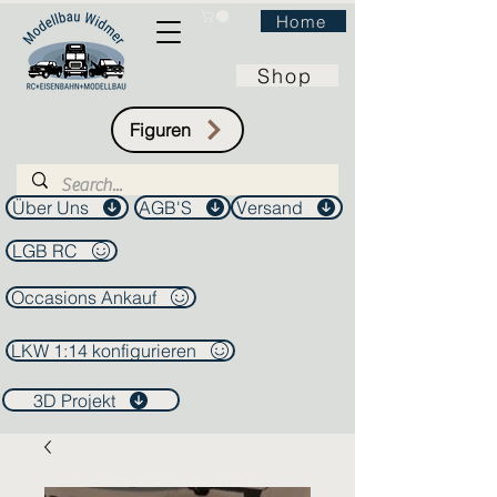
Home
Shop
Figuren
Über Uns
AGB'S
Versand
LGB RC
Occasions Ankauf
LKW 1:14 konfigurieren
3D Projekt