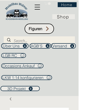
Home
Shop
Figuren
Über Uns
AGB'S
Versand
LGB RC
Occasions Ankauf
LKW 1:14 konfigurieren
3D Projekt