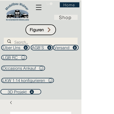
Home
Shop
Figuren
Über Uns
AGB'S
Versand
LGB RC
Occasions Ankauf
LKW 1:14 konfigurieren
3D Projekt