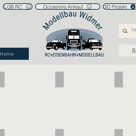
LGB RC
Occasions Ankauf
3D Projekt
S
Home
Motoren
1_14 Ladung
1_14 Pa