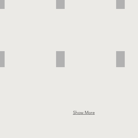
RTR Fahrzeuge
RC Gebraucht
Bausatz
Seilwinde
Beleuchtung
Servo
Show More