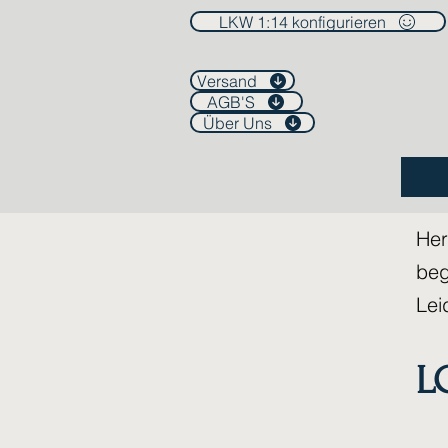
LKW 1:14 konfigurieren
Versand
AGB'S
Über Uns
Her
beg
Lei
L