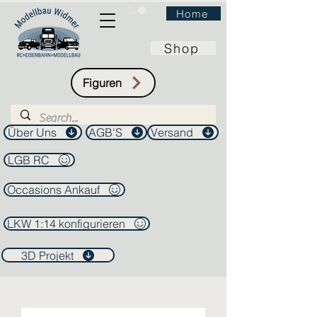
Home
Shop
Figuren
Über Uns
AGB'S
Versand
LGB RC
Occasions Ankauf
LKW 1:14 konfigurieren
3D Projekt