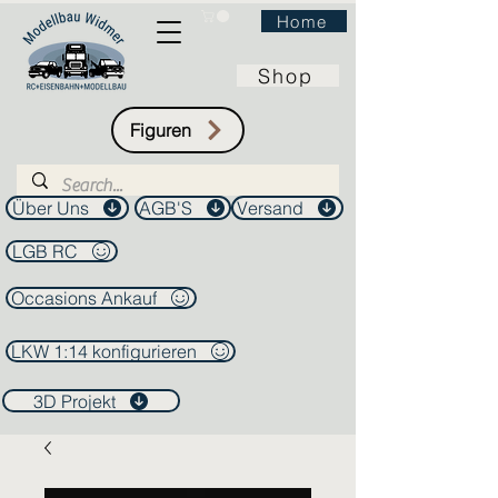
Home
Shop
Figuren
Über Uns
AGB'S
Versand
LGB RC
Occasions Ankauf
LKW 1:14 konfigurieren
3D Projekt