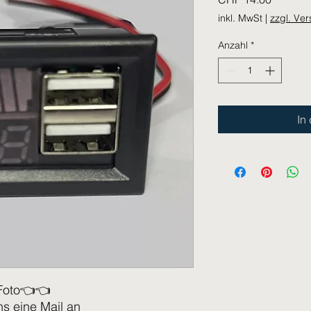
inkl. MwSt
|
zzgl. Ve
Anzahl
*
In
Foto👈👈
ns eine Mail an