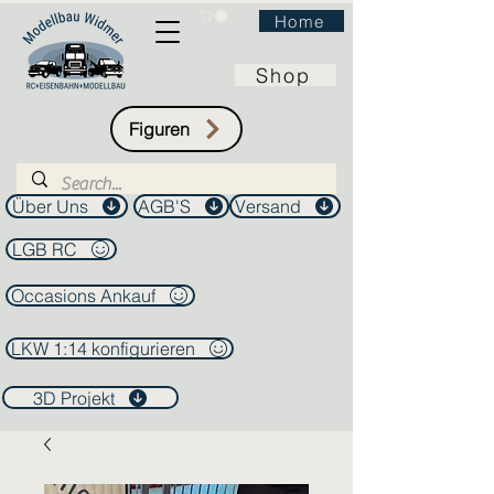
Home
Shop
Figuren
Über Uns
AGB'S
Versand
LGB RC
Occasions Ankauf
LKW 1:14 konfigurieren
3D Projekt