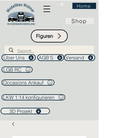
Home
Shop
Figuren
Über Uns
AGB'S
Versand
LGB RC
Occasions Ankauf
LKW 1:14 konfigurieren
3D Projekt