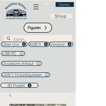
Home
Shop
Figuren
Über Uns
AGB'S
Versand
LGB RC
Occasions Ankauf
LKW 1:14 konfigurieren
3D Projekt