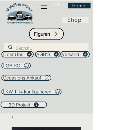
Home
Shop
Figuren
Über Uns
AGB'S
Versand
LGB RC
Occasions Ankauf
LKW 1:14 konfigurieren
3D Projekt