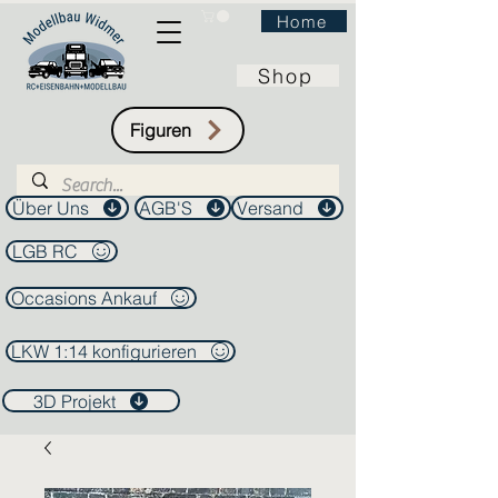
Home
Shop
Figuren
Über Uns
AGB'S
Versand
LGB RC
Occasions Ankauf
LKW 1:14 konfigurieren
3D Projekt