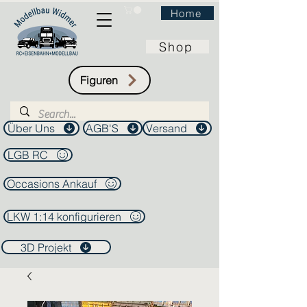
Home
Shop
Figuren
Über Uns
AGB'S
Versand
LGB RC
Occasions Ankauf
LKW 1:14 konfigurieren
3D Projekt