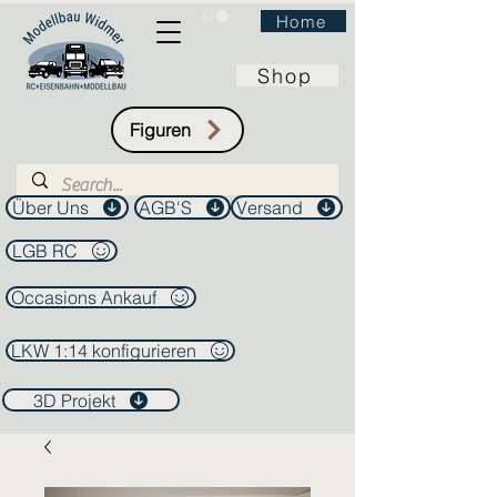
Home
Shop
Figuren
Über Uns
AGB'S
Versand
LGB RC
Occasions Ankauf
LKW 1:14 konfigurieren
3D Projekt