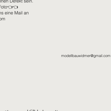
nen Defekt sein.
Foto👈👈
ns eine Mail an
com
modellbauwidmer@gmail.com