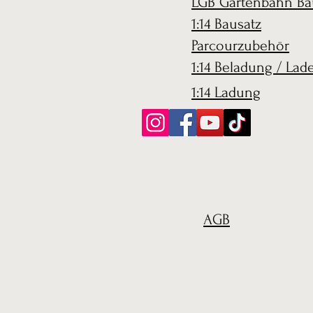
LGB Gartenbahn Ba
1:14 Bausatz
Parcourzubehör
1:14 Beladung / Lad
1:14 Ladung
AGB