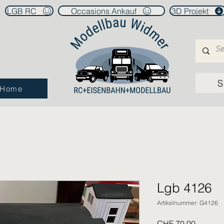
LGB RC
Occasions Ankauf
3D Projekt
S
Home
Lgb 4126
Artikelnummer: G4126
Preis
CHF 70.00