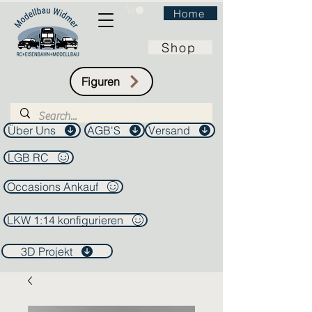
Home
Shop
Figuren
Über Uns
AGB'S
Versand
LGB RC
Occasions Ankauf
LKW 1:14 konfigurieren
3D Projekt