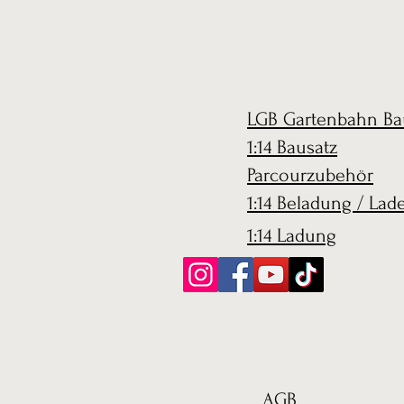
LGB Gartenbahn Ba
1:14 Bausatz
Parcourzubehör
1:14 Beladung / Lad
1:14 Ladung
AGB