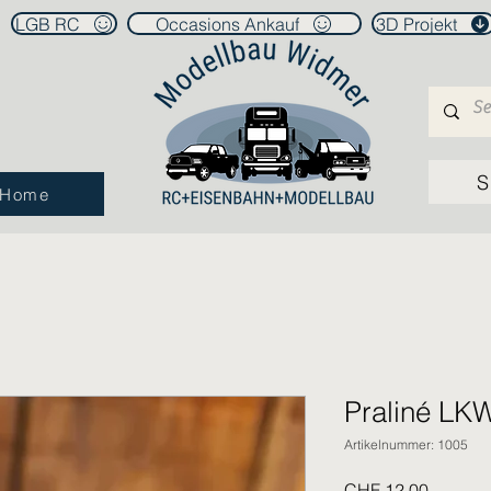
LGB RC
Occasions Ankauf
3D Projekt
S
Home
Praliné LK
Artikelnummer: 1005
Preis
CHF 12.00