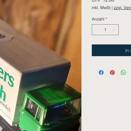
inkl. MwSt
|
zzgl. Ve
Anzahl
*
In