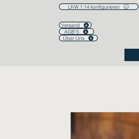
LKW 1:14 konfigurieren
Versand
AGB'S
Über Uns