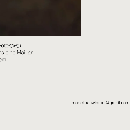
Foto👈👈
ns eine Mail an
com
modellbauwidmer@gmail.com