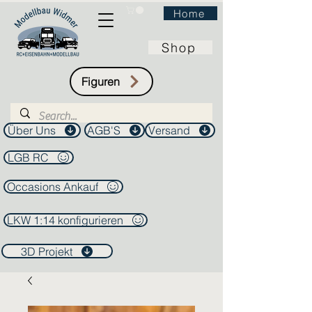
Home
Shop
Figuren
Über Uns
AGB'S
Versand
LGB RC
Occasions Ankauf
LKW 1:14 konfigurieren
3D Projekt