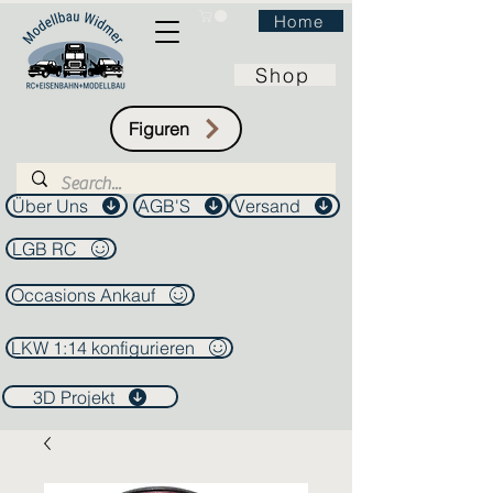
Home
Shop
Figuren
Über Uns
AGB'S
Versand
LGB RC
Occasions Ankauf
LKW 1:14 konfigurieren
3D Projekt