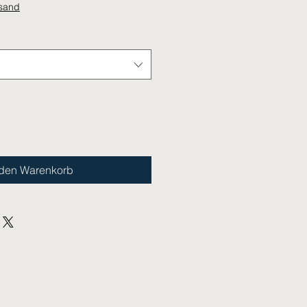
rsand
 den Warenkorb