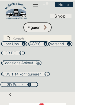
Home
Shop
Figuren
Über Uns
AGB'S
Versand
LGB RC
Occasions Ankauf
LKW 1:14 konfigurieren
3D Projekt