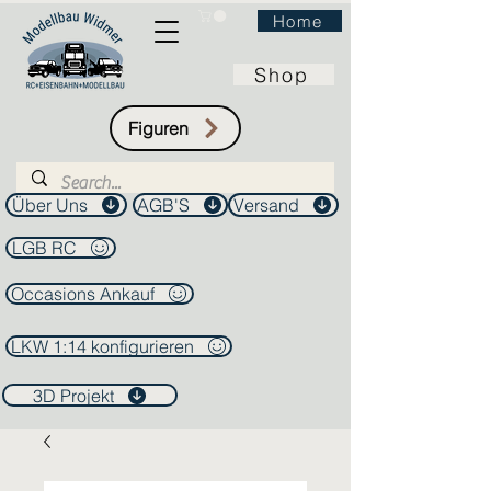
Home
Shop
Figuren
Über Uns
AGB'S
Versand
LGB RC
Occasions Ankauf
LKW 1:14 konfigurieren
3D Projekt