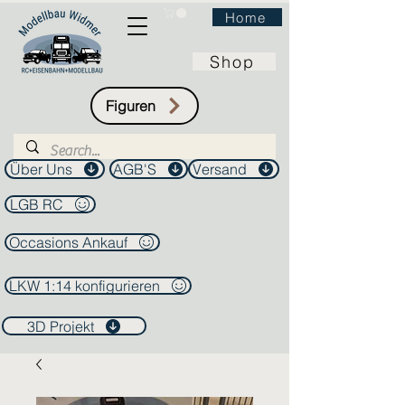
Home
Shop
Figuren
Über Uns
AGB'S
Versand
LGB RC
Occasions Ankauf
LKW 1:14 konfigurieren
3D Projekt