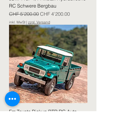
RC Schwere Bergbau
Standardpreis
Sale-Preis
CHF 5'200.00
CHF 4'200.00
inkl. MwSt
|
zzgl. Versand
Fm Toyata Pickup RTR RC Auto
2,4G 1:12
Preis
CHF 295.00