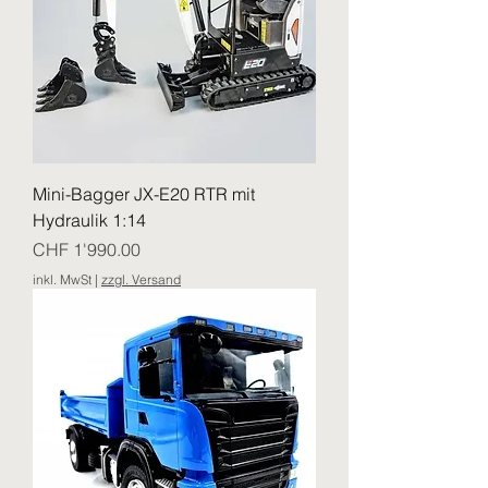
Mini-Bagger JX-E20 RTR mit
Hydraulik 1:14
Preis
CHF 1'990.00
inkl. MwSt
|
zzgl. Versand