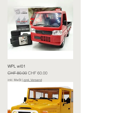
WPL wl01
Standardpreis
Sale-Preis
CHF 80.00
CHF 60.00
inkl. MwSt
|
zzgl. Versand