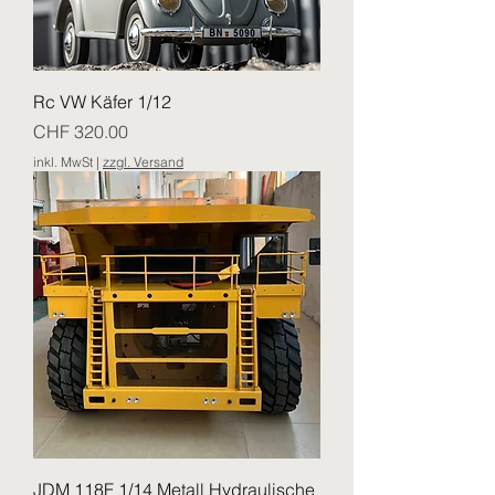
Rc VW Käfer 1/12
Preis
CHF 320.00
inkl. MwSt
|
zzgl. Versand
JDM 118F 1/14 Metall Hydraulische