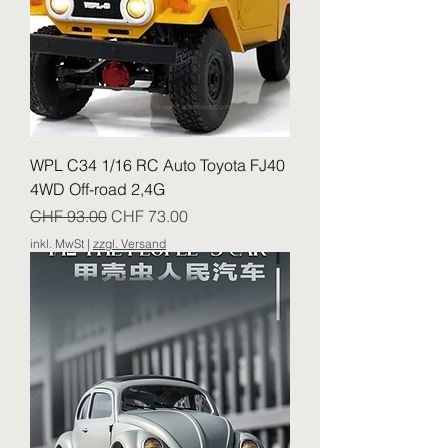
WPL C34 1/16 RC Auto Toyota FJ40
4WD Off-road 2,4G
Standardpreis
Sale-Preis
CHF 93.00
CHF 73.00
inkl. MwSt
|
zzgl. Versand