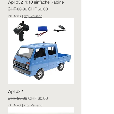
Wpl d32 1:10 einfache Kabine
Standardpreis
Sale-Preis
CHF 80.00
CHF 60.00
inkl. MwSt
|
zzgl. Versand
Wpl d32
Standardpreis
Sale-Preis
CHF 80.00
CHF 60.00
inkl. MwSt
|
zzgl. Versand