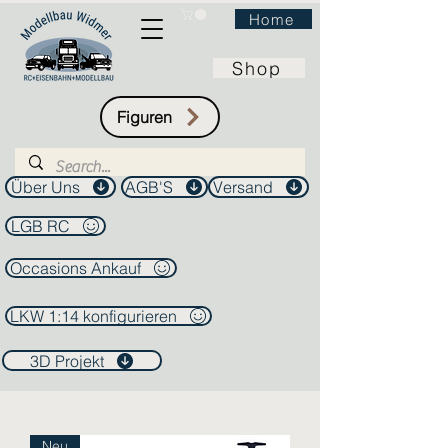
Home
Shop
Figuren
Über Uns
AGB'S
Versand
LGB RC
Occasions Ankauf
LKW 1:14 konfigurieren
3D Projekt
Neu