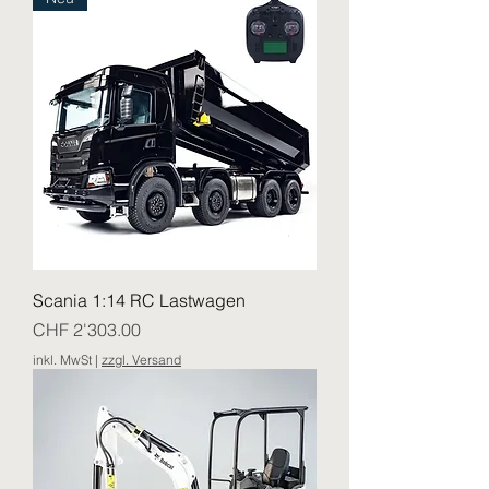
Scania 1:14 RC Lastwagen
Preis
CHF 2'303.00
inkl. MwSt
|
zzgl. Versand