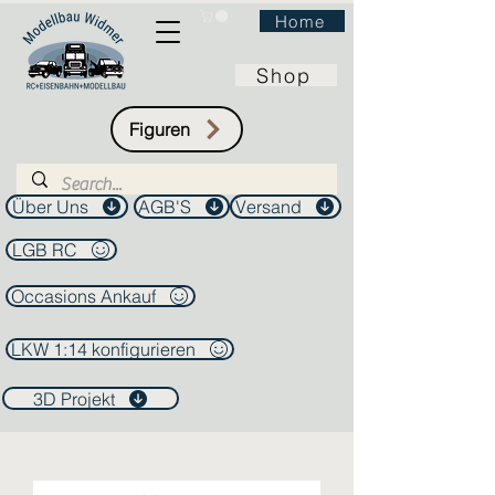
Home
Shop
Figuren
Über Uns
AGB'S
Versand
LGB RC
Occasions Ankauf
LKW 1:14 konfigurieren
3D Projekt