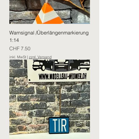
Warnsignal /Überlängenmarkierung
1:14
Preis
CHF 7.50
inkl. MwSt
|
zzgl. Versand