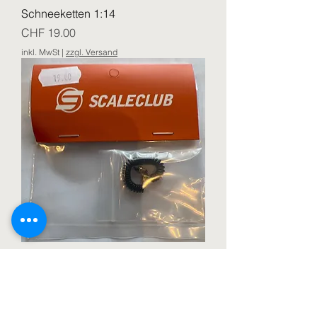
Schneeketten 1:14
Preis
CHF 19.00
inkl. MwSt
|
zzgl. Versand
Luftschlauch 1/14
Preis
CHF 13.00
inkl. MwSt
|
zzgl. Versand