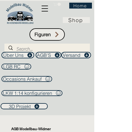
Home
Shop
Figuren
Über Uns
AGB'S
Versand
LGB RC
Occasions Ankauf
LKW 1:14 konfigurieren
3D Projekt
AGB Modellbau-Widmer