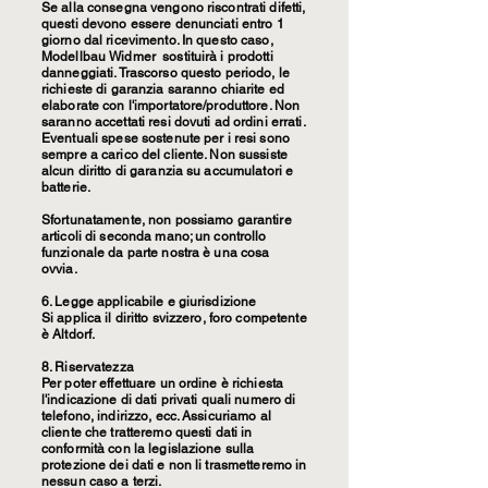
Se alla consegna vengono riscontrati difetti,
questi devono essere denunciati entro 1
giorno dal ricevimento. In questo caso,
Modellbau Widmer sostituirà i prodotti
danneggiati. Trascorso questo periodo, le
richieste di garanzia saranno chiarite ed
elaborate con l'importatore/produttore. Non
saranno accettati resi dovuti ad ordini errati.
Eventuali spese sostenute per i resi sono
sempre a carico del cliente. Non sussiste
alcun diritto di garanzia su accumulatori e
batterie.
Sfortunatamente, non possiamo garantire
articoli di seconda mano; un controllo
funzionale da parte nostra è una cosa
ovvia.
6. Legge applicabile e giurisdizione
Si applica il diritto svizzero, foro competente
è Altdorf.
8. Riservatezza
Per poter effettuare un ordine è richiesta
l'indicazione di dati privati quali numero di
telefono, indirizzo, ecc. Assicuriamo al
cliente che tratteremo questi dati in
conformità con la legislazione sulla
protezione dei dati e non li trasmetteremo in
nessun caso a terzi.