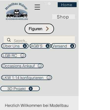
Home
Shop
Figuren
Über Uns
AGB'S
Versand
LGB RC
Occasions Ankauf
LKW 1:14 konfigurieren
3D Projekt
Herzlich Willkommen bei Modellbau