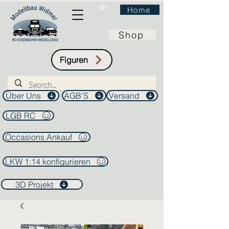
Home
Shop
Figuren
Über Uns
AGB'S
Versand
LGB RC
Occasions Ankauf
LKW 1:14 konfigurieren
3D Projekt