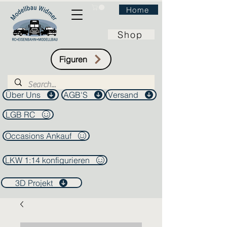
Home
Shop
Figuren
Über Uns
AGB'S
Versand
LGB RC
Occasions Ankauf
LKW 1:14 konfigurieren
3D Projekt