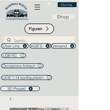
Home
Shop
Figuren
Über Uns
AGB'S
Versand
LGB RC
Occasions Ankauf
LKW 1:14 konfigurieren
3D Projekt