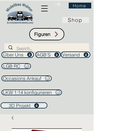
Home
Shop
Figuren
Über Uns
AGB'S
Versand
LGB RC
Occasions Ankauf
LKW 1:14 konfigurieren
3D Projekt