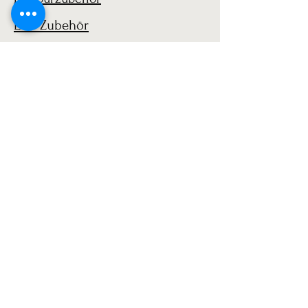
LGB Zubehör
1:14 Beladung / Ladegut
1:14 Ladung
LGB 1:22 Zubehör
AGB
Versand