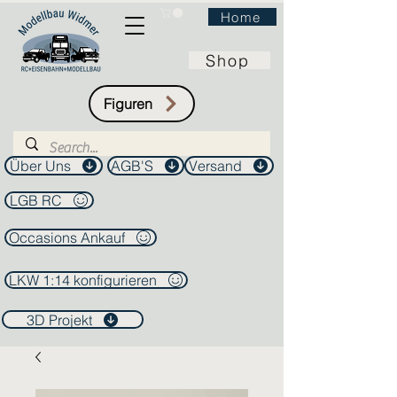
Home
Shop
Figuren
Über Uns
AGB'S
Versand
LGB RC
Occasions Ankauf
LKW 1:14 konfigurieren
3D Projekt