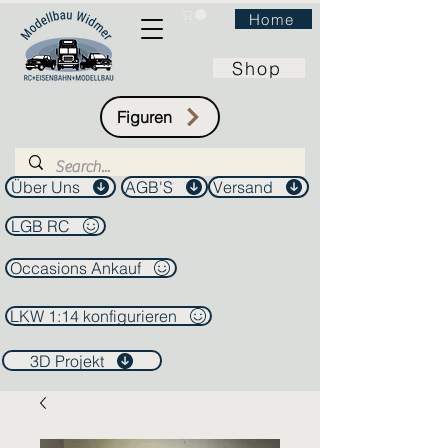
Home
Shop
Figuren
Über Uns
AGB'S
Versand
LGB RC
Occasions Ankauf
LKW 1:14 konfigurieren
3D Projekt