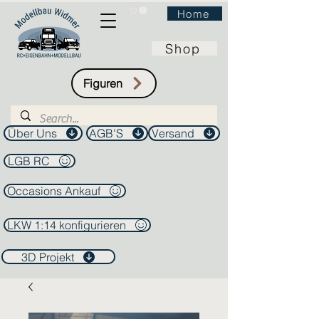
Home
Shop
Figuren
Über Uns
AGB'S
Versand
LGB RC
Occasions Ankauf
LKW 1:14 konfigurieren
3D Projekt