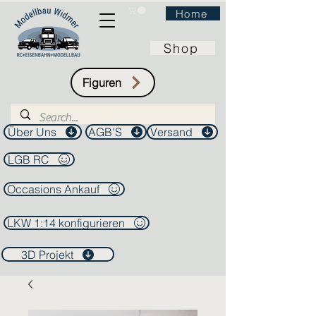
Home
Shop
Figuren
Über Uns
AGB'S
Versand
LGB RC
Occasions Ankauf
LKW 1:14 konfigurieren
3D Projekt