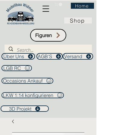
Home
Shop
Figuren
Über Uns
AGB'S
Versand
LGB RC
Occasions Ankauf
LKW 1:14 konfigurieren
3D Projekt