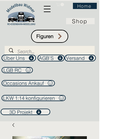
Home
Shop
Figuren
Über Uns
AGB'S
Versand
LGB RC
Occasions Ankauf
LKW 1:14 konfigurieren
3D Projekt