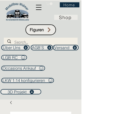
Home
Shop
Figuren
Über Uns
AGB'S
Versand
LGB RC
Occasions Ankauf
LKW 1:14 konfigurieren
3D Projekt