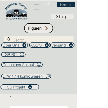
Home
Shop
Figuren
Über Uns
AGB'S
Versand
LGB RC
Occasions Ankauf
LKW 1:14 konfigurieren
3D Projekt