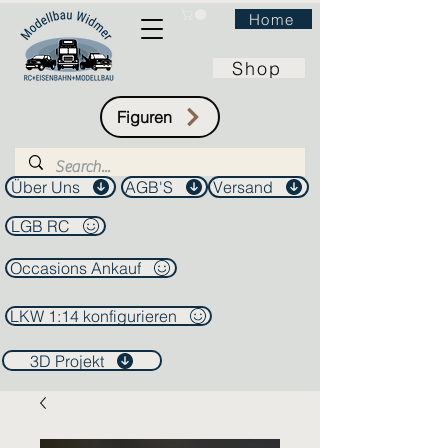
Home
Shop
Figuren
Über Uns
AGB'S
Versand
LGB RC
Occasions Ankauf
LKW 1:14 konfigurieren
3D Projekt