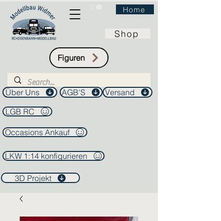
Home
Shop
Figuren
Über Uns
AGB'S
Versand
LGB RC
Occasions Ankauf
LKW 1:14 konfigurieren
3D Projekt