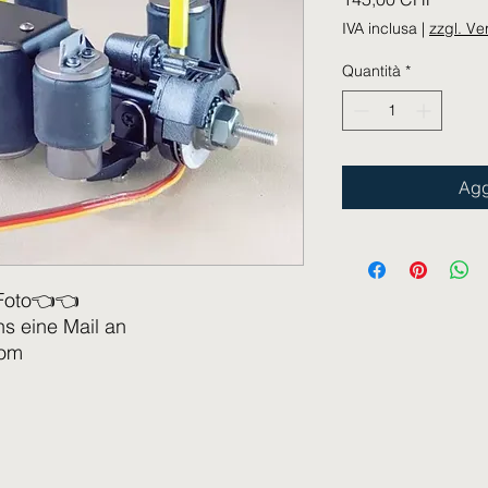
IVA inclusa
|
zzgl. V
Quantità
*
Agg
Foto👈👈
ns eine Mail an
com