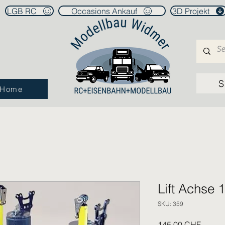
LGB RC
Occasions Ankauf
3D Projekt
S
Home
Lift Achse 
SKU: 359
Prezzo
145,00 CHF