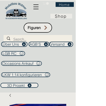
Home
Shop
Figuren
Über Uns
AGB'S
Versand
LGB RC
Occasions Ankauf
LKW 1:14 konfigurieren
3D Projekt