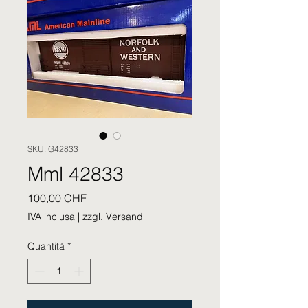
SKU: G42833
Mml 42833
Prezzo
100,00 CHF
IVA inclusa
|
zzgl. Versand
Quantità
*