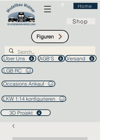
Home
Shop
Figuren
Über Uns
AGB'S
Versand
LGB RC
Occasions Ankauf
LKW 1:14 konfigurieren
3D Projekt