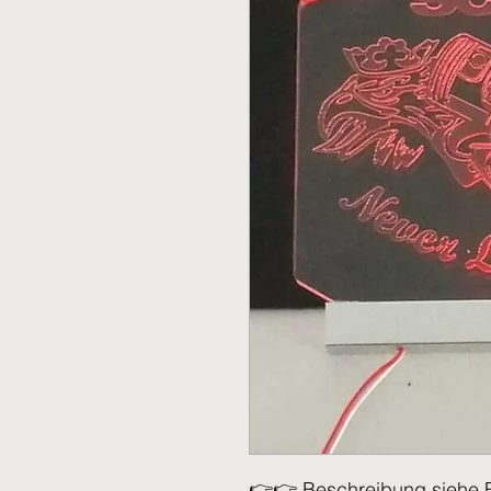
👉👉 Beschreibung siehe 