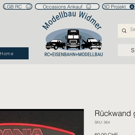
LGB RC
Occasions Ankauf
3D Projekt
S
Home
Rückwand g
SKU: 364
Prezzo
60,00 CHF