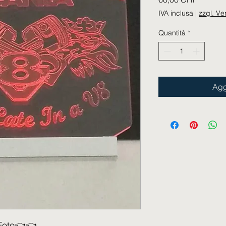
IVA inclusa
|
zzgl. V
Quantità
*
Agg
Foto👈👈