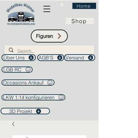
Home
Shop
Figuren
Über Uns
AGB'S
Versand
LGB RC
Occasions Ankauf
LKW 1:14 konfigurieren
3D Projekt