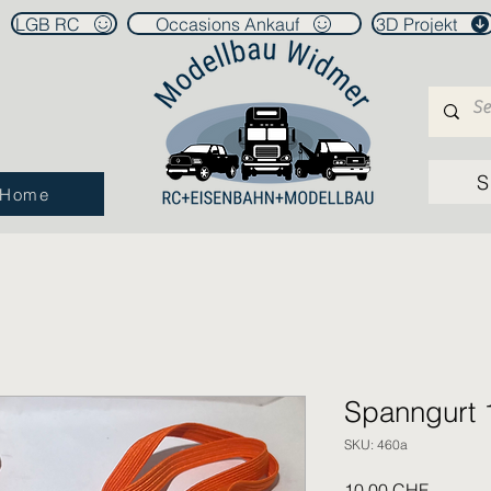
LGB RC
Occasions Ankauf
3D Projekt
S
Home
Spanngurt 
SKU: 460a
Prezzo
10,00 CHF