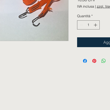
IVA inclusa
|
zzgl. V
Quantità
*
Agg