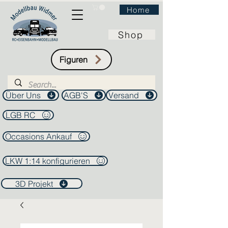
Home
Shop
Figuren
Über Uns
AGB'S
Versand
LGB RC
Occasions Ankauf
LKW 1:14 konfigurieren
3D Projekt