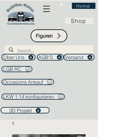
Home
Shop
Figuren
Über Uns
AGB'S
Versand
LGB RC
Occasions Ankauf
LKW 1:14 konfigurieren
3D Projekt